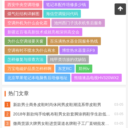
西安中央空调培修
笔记本配件培修多少钱
煤气灶结构详解图
海信空调疑问代码
空调外机为什么会化霜
池州西门子洗衣机售后服务
新疆近百项高新技术成就亮相深圳高交会
为什么空调须要关窗
百乐满热水器全国服务热线
空调有时不喷水为什么有水
博世热水器显示F9
怎样修复与排查方法
纯甲类功放的优缺陷
万宝电磁炉品质怎样样啊
东芝RC
郑州lv
北京苹果笔记本电脑售后培修地址
熊猫液晶电视HV320WX2
热门文章
1
新款男士商务皮鞋时尚休闲男皮鞋潮流系带皮鞋男
03-05
2
2018年新款纯手绘帆布鞋男女款套脚涂鸦鞋学生款低帮懒人鞋一
03-05
3
微商货源大牌男女鞋进货渠道名牌鞋子工厂直销批发一件代发
03-05