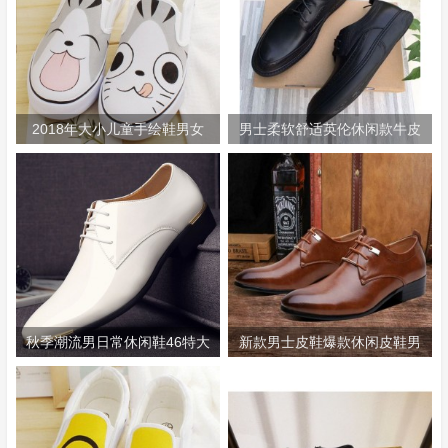
2018年大小儿童手绘鞋男女
男士柔软舒适英伦休闲款牛皮
款低帮套脚帆布鞋一脚蹬硫化
鞋913X01
鞋运动鞋
秋季潮流男日常休闲鞋46特大
新款男士皮鞋爆款休闲皮鞋男
码韩版尖头男鞋47男士百搭男
士商务正装皮鞋
单鞋48码