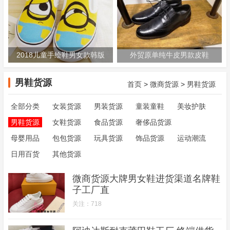
2018儿童手绘鞋男女款韩版
外贸原单纯牛皮男款皮鞋
潮鞋低帮套脚休闲鞋厂家直销
男鞋货源
首页
>
微商货源
>
男鞋货源
全部分类
女装货源
男装货源
童装童鞋
美妆护肤
男鞋货源
女鞋货源
食品货源
奢侈品货源
母婴用品
包包货源
玩具货源
饰品货源
运动潮流
日用百货
其他货源
微商货源大牌男女鞋进货渠道名牌鞋
子工厂直
关注：718