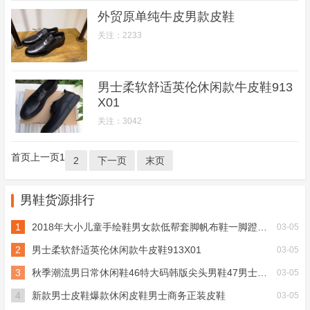
外贸原单纯牛皮男款皮鞋
关注：2233
男士柔软舒适英伦休闲款牛皮鞋913
X01
关注：3042
首页
上一页
1
2
下一页
末页
男鞋货源排行
1
2018年大小儿童手绘鞋男女款低帮套脚帆布鞋一脚蹬硫化鞋运动
03-05
2
男士柔软舒适英伦休闲款牛皮鞋913X01
03-05
3
秋季潮流男日常休闲鞋46特大码韩版尖头男鞋47男士百搭男单鞋
03-05
4
新款男士皮鞋爆款休闲皮鞋男士商务正装皮鞋
03-05