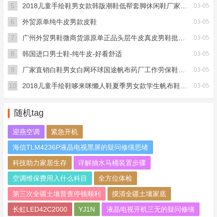
5
2018儿童手绘鞋男女款韩版潮鞋低帮套脚休闲鞋厂家直销
03-05
6
外贸原单纯牛皮男款皮鞋
03-05
7
广州外贸男鞋微商货源原单正品头层牛皮真皮男鞋批发一件代发
03-05
8
韩国进口男士鞋-纯牛皮-好看舒适
03-05
9
厂家直销白鞋男女白网环球国途帆布药厂工作劳保鞋儿童舞蹈小白鞋
03-05
10
2018儿童手绘鞋哆来咪懒人鞋夏季男女款学生帆布鞋一脚蹬帆布
03-05
随机tag
迎燕空调
紧急开机
海信TLM4236P液晶电视黑屏的疑问修缮思绪
科技助力家居生存
详解抽水马桶装置步骤
空调维保费用入什么科目
全方位体检
第三次全疆土壤普查停顿顺利
摸清全疆土壤家底
长虹LED42C2000
YJ1N
液晶电视开机三无的疑问修缮