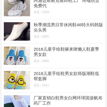
阿迪达斯耐克莆田鞋工厂 终端供货
免费代
关注：1534
秋季潮流男日常休闲鞋46特大码韩版
尖头男
关注：2901
2018儿童手绘鞋哆来咪懒人鞋夏季
男女款
关注：1681
2018儿童手绘鞋男女款韩版潮鞋低
帮套脚
关注：2411
厂家直销白鞋男女白网环球国途帆布
药厂工作