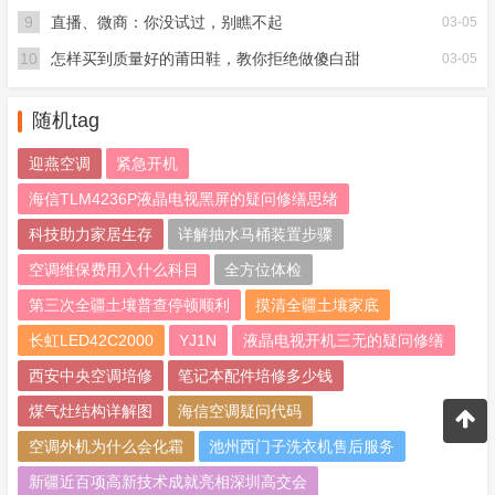
9
直播、微商：你没试过，别瞧不起
03-05
10
怎样买到质量好的莆田鞋，教你拒绝做傻白甜
03-05
随机tag
迎燕空调
紧急开机
海信TLM4236P液晶电视黑屏的疑问修缮思绪
科技助力家居生存
详解抽水马桶装置步骤
空调维保费用入什么科目
全方位体检
第三次全疆土壤普查停顿顺利
摸清全疆土壤家底
长虹LED42C2000
YJ1N
液晶电视开机三无的疑问修缮
西安中央空调培修
笔记本配件培修多少钱
煤气灶结构详解图
海信空调疑问代码
空调外机为什么会化霜
池州西门子洗衣机售后服务
新疆近百项高新技术成就亮相深圳高交会