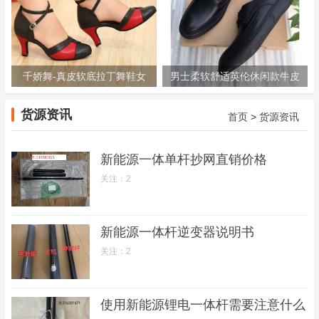
千娇舞-真皮软底拉丁舞鞋女
男士柔软舒适英伦休闲款牛皮
成人-包头摩登舞鞋-中跟交谊
鞋913X01
货源资讯
首页
>
货源资讯
舞跳舞
新能源一体单杆抄网直销价格
关注：2
新能源一体杆逆变器说明书
关注：2
使用新能源锂电一体杆需要注意什么