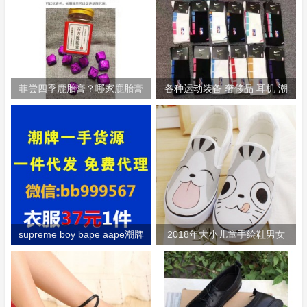
菲尝四季鹿胎膏？哪家鹿胎膏
各种运动装备 奢侈品 耳机 潮
好？
牌 鞋 包等应有尽有！
supreme boy bape aape潮牌
2018年大小儿童手绘鞋男女
潮服大牌服装
款低帮套脚帆布鞋一脚蹬硫化
鞋运动鞋