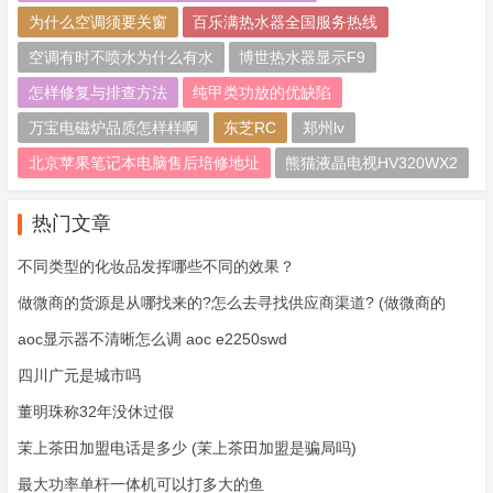
为什么空调须要关窗
百乐满热水器全国服务热线
空调有时不喷水为什么有水
博世热水器显示F9
怎样修复与排查方法
纯甲类功放的优缺陷
万宝电磁炉品质怎样样啊
东芝RC
郑州lv
北京苹果笔记本电脑售后培修地址
熊猫液晶电视HV320WX2
热门文章
不同类型的化妆品发挥哪些不同的效果？
做微商的货源是从哪找来的?怎么去寻找供应商渠道? (做微商的
aoc显示器不清晰怎么调 aoc e2250swd
四川广元是城市吗
董明珠称32年没休过假
茉上茶田加盟电话是多少 (茉上茶田加盟是骗局吗)
最大功率单杆一体机可以打多大的鱼