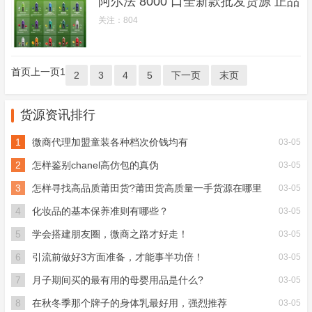
阿尔法 8000 口全新款批发货源 正品
关注：804
首页
上一页
1
2
3
4
5
下一页
末页
货源资讯排行
1
微商代理加盟童装各种档次价钱均有
03-05
2
怎样鉴别chanel高仿包的真伪
03-05
3
怎样寻找高品质莆田货?莆田货高质量一手货源在哪里
03-05
4
化妆品的基本保养准则有哪些？
03-05
5
学会搭建朋友圈，微商之路才好走！
03-05
6
引流前做好3方面准备，才能事半功倍！
03-05
7
月子期间买的最有用的母婴用品是什么?
03-05
8
在秋冬季那个牌子的身体乳最好用，强烈推荐
03-05