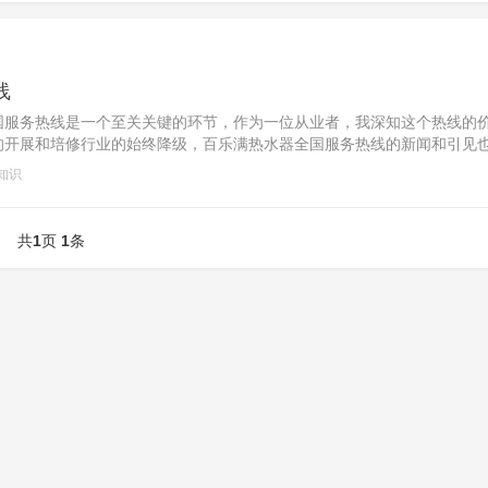
线
国服务热线是一个至关关键的环节，作为一位从业者，我深知这个热线的
的开展和培修行业的始终降级，百乐满热水器全国服务热线的新闻和引见
后培修官方首先，百乐满热水器全国服务热线的服务范畴宽泛，涵盖了全
知识
须要......
共
1
页
1
条