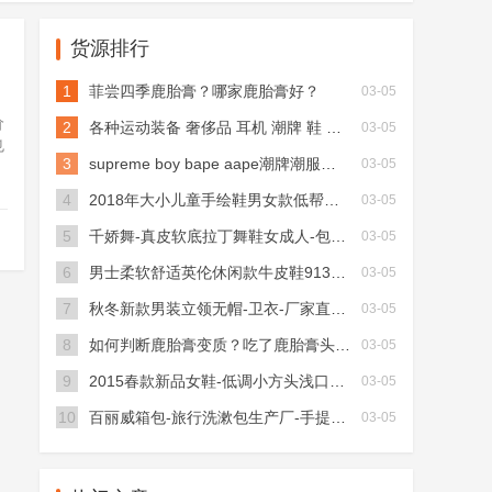
货源排行
1
菲尝四季鹿胎膏？哪家鹿胎膏好？
03-05
价
2
各种运动装备 奢侈品 耳机 潮牌 鞋 包等应有尽有！
03-05
也
3
supreme boy bape aape潮牌潮服大牌服装
03-05
国
4
2018年大小儿童手绘鞋男女款低帮套脚帆布鞋一脚蹬硫化鞋运动
03-05
5
千娇舞-真皮软底拉丁舞鞋女成人-包头摩登舞鞋-中跟交谊舞跳舞
03-05
6
男士柔软舒适英伦休闲款牛皮鞋913X01
03-05
7
秋冬新款男装立领无帽-卫衣-厂家直销-外套韩版校园风运动卫衣
03-05
8
如何判断鹿胎膏变质？吃了鹿胎膏头晕？
03-05
9
2015春款新品女鞋-低调小方头浅口平跟单鞋-大码女鞋404
03-05
10
百丽威箱包-旅行洗漱包生产厂-手提洗漱包多少钱
03-05